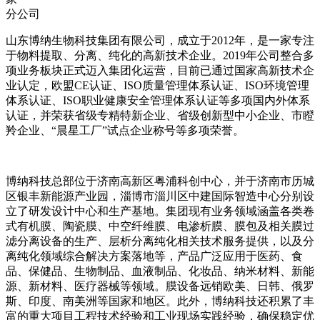
分公司
山东博纳生物科技集团有限公司，成立于2012年，是一家专注
于物料提取、分离、纯化的高新技术企业。2019年公司整合多
项业务板块正式迈入集团化运营，目前已通过国家高新技术企
业认定，欧盟CE认证、ISO质量管理体系认证、ISO环境管理
体系认证、ISO职业健康安全管理体系认证等多项国内外体系
认证，并荣获省级专精特新企业、省级创新型中小企业、市瞪
羚企业、“晨星工厂”试点企业称号等多项荣誉。
博纳科技总部位于济南高新区粤浦科创中心，并于济南市历城
区银丰新能源产业园，淄博市淄川区中建国际智造中心分别设
立了研发设计中心和生产基地。集团现有业务领域涵盖各类卷
式有机膜、陶瓷膜、中空纤维膜、电渗析膜、膜包及相关膜过
滤分离设备的生产、层析分离纯化相关技术服务提供，以及分
离纯化领域综合解决方案落地等，产品广泛应用于医药、食
品、保健品、生物制品、血液制品、化妆品、纳米材料、新能
源、新材料、医疗器械等领域。膜设备远销欧美、日韩、俄罗
斯、印度、南美洲等国家和地区。此外，博纳科技还积累了丰
富的重大项目工程技术经验和工业现场实践经验，确保稳定优