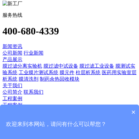
服务热线
400-680-4339
新闻资讯
公司新闻
行业新闻
产品展示
膜过滤分离实验机
膜过滤中试设备
膜过滤工业设备
膜测试实
验系统
工业膜片测试系统
膜元件
柱层析系统
医药用实验室层
析系统
膜清洗剂
制药余热回收模块
关于我们
公司简介
联系我们
工程案例
工程案例
×
技术应用
生物医药
食品饮料
植物提取
血液制品
欢迎来到本网站，请问有什么可以帮您？
客服资讯