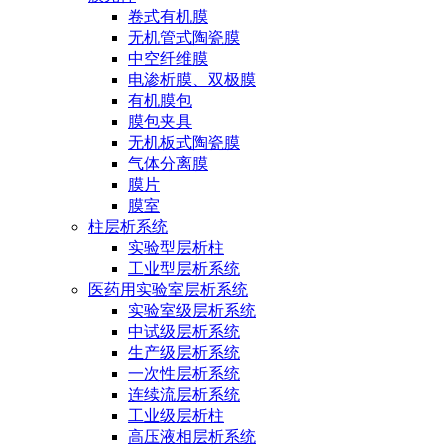
卷式有机膜
无机管式陶瓷膜
中空纤维膜
电渗析膜、双极膜
有机膜包
膜包夹具
无机板式陶瓷膜
气体分离膜
膜片
膜室
柱层析系统
实验型层析柱
工业型层析系统
医药用实验室层析系统
实验室级层析系统
中试级层析系统
生产级层析系统
一次性层析系统
连续流层析系统
工业级层析柱
高压液相层析系统