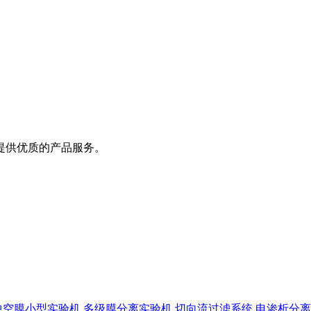
提供优质的产品服务。
中空膜小型实验机
多级膜分离实验机
切向流过滤系统
电渗析分离