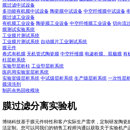
膜过滤中试设备
多功能有机膜中试设备
陶瓷膜中试设备
中空纤维膜中试设备
膜过滤工业设备
有机膜工业设备
陶瓷膜工业设备
中空纤维膜工业设备
切向流
膜测试实验系统
工业膜片测试系统
工业膜片测试系统
自动膜片工业测试系统
膜元件
卷式有机膜
无机管式陶瓷膜
中空纤维膜
电渗析膜、双极膜
有
柱层析系统
实验型层析柱
工业型层析系统
医药用实验室层析系统
实验室级层析系统
中试级层析系统
生产级层析系统
一次性层
膜清洗剂
制药余热回收模块
膜过滤分离实验机
博纳科技基于膜元件特性和客户实际生产需求，定制研发陶瓷
活定制。您可以同我们的销售工程师沟通以获取关于实验机产