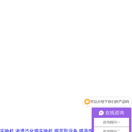
可以介绍下你们的产品吗
在线咨询
咨询顾问一
实验机
渗透汽化膜实验机
膜萃取设备
膜蒸馏设备
纯水机
咨询顾问二