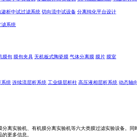
电渗析中试过滤系统
切向流中试设备
分离纯化平台设计
过滤系统
机膜包
膜包夹具
无机板式陶瓷膜
气体分离膜
膜片
膜室
析系统
连续流层析系统
工业级层析柱
高压液相层析系统
动态轴
膜分离实验机、有机膜分离实验机等六大类膜过滤实验设备。同
品的更多信息。