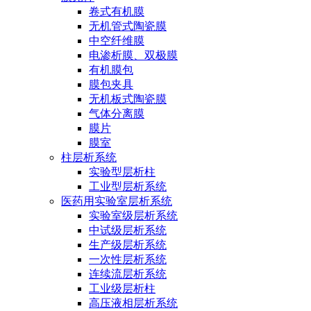
卷式有机膜
无机管式陶瓷膜
中空纤维膜
电渗析膜、双极膜
有机膜包
膜包夹具
无机板式陶瓷膜
气体分离膜
膜片
膜室
柱层析系统
实验型层析柱
工业型层析系统
医药用实验室层析系统
实验室级层析系统
中试级层析系统
生产级层析系统
一次性层析系统
连续流层析系统
工业级层析柱
高压液相层析系统